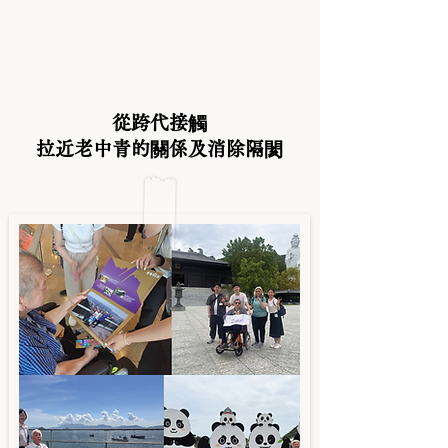
從跨代接觸
拉近老中青的關係及消除隔閡